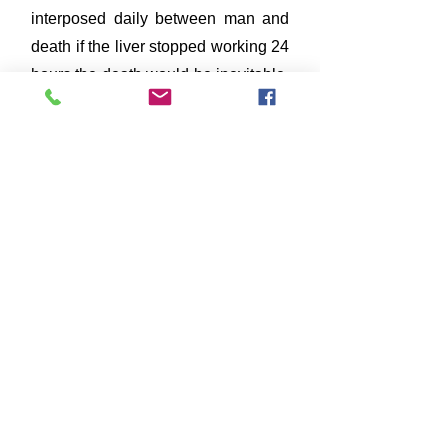
interposed daily between man and
death if the liver stopped working 24
hours the death would be inevitable.
there have been cases of living the
man without a stomach, years
without some centimeters of
intestine or without one of the
kidneys but he only has one liver
and when this is missing life At the
pharmacological level, the important
function of the liver in the processes
that have to do with the mechanism
of action of the drugs is well known.
most of them must pass through the
liver some are activated there and
others are deactivated by it,