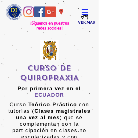
VER MAS
¡Síguenos en nuestras
redes sociales!
Curso de
QUIROPRAXIA
Por primera vez en el
ECUADOR
Curso
Teórico-Práctico
con
tutorías (
Clases magistrales
una vez al mes
) que se
complementan con la
participación en clases no
escolarizadas y con