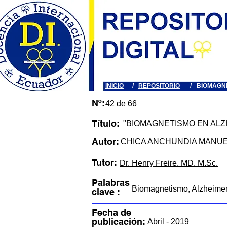
INICIO
/
REPOSITORIO
/
BIOMAGN
Nº:
42 de 66
Título:
"BIOMAGNETISMO EN ALZ
Autor:
CHICA ANCHUNDIA MANUE
Tutor:
Dr. Henry Freire. MD. M.Sc.
Palabras
Biomagnetismo, Alzheimer
clave :
Fecha de
publicación:
Abril - 2019