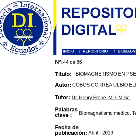
INICIO
/
REPOSITORIO
/
BIOMAGN
Nº:
44 de 66
Título:
"BIOMAGNETISMO EN PS
Autor:
COBOS CORREA ULBIO EL
Tutor:
Dr. Henry Freire. MD. M.Sc.
Palabras
Biomagnetismo médico, Te
clave :
Fecha de
publicación:
Abril - 2019