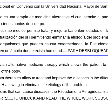
cional en Convenio con la Universidad Nacional Mayor de San
es una terapia de medicina alternativa el cual permite al pac
ciertos puntos del cuerpo.
etismo medico permite tratar y mejorar las enfermedades en lo
alización del pH permitiendo eliminar la etiología del problem
roorganismos que pueden causar enfermedades, la Pseudomo
do en un ámbito donde exista humedad......PARA DESBLOQ
 an alternative medicine therapy which allows the patient to
 of the body.
 therapies allow to treat and improve the diseases in the dif
pH allowing to eliminate the etiology of the problem.
isms that can cause diseases, the Pseudomona Aeruginosa is a 
 humidity......TO UNLOCK AND READ THE WHOLE WORK SUBS