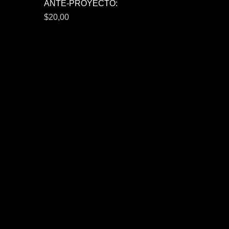
Vista rápida
ANTE-PROYECTO:
Precio
$20,00