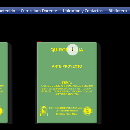
ontenido
Curriculum Docente
Ubicacion y Contactos
Biblioteca