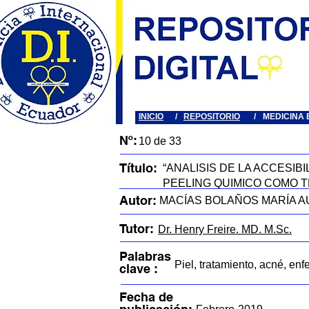
INICIO
/
REPOSITORIO
/
MEDICINA 
Nº:
10 de 33
Título:
“ANALISIS DE LA ACCESIB
PEELING QUIMICO COMO 
Autor:
MACÍAS BOLAÑOS MARÍA A
Tutor:
Dr. Henry Freire. MD. M.Sc.
Palabras
Piel, tratamiento, acné, en
clave :
Fecha de