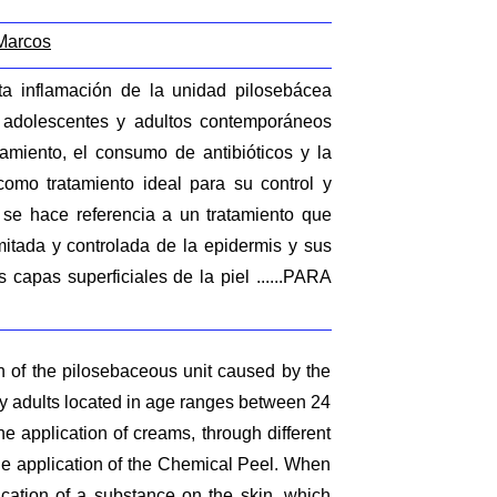
 Marcos
a inflamación de la unidad pilosebácea
 adolescentes y adultos contemporáneos
miento, el consumo de antibióticos y la
como tratamiento ideal para su control y
 se hace referencia a un tratamiento que
mitada y controlada de la epidermis y sus
 capas superficiales de la piel ......PARA
n of the pilosebaceous unit caused by the
y adults located in age ranges between 24
e application of creams, through different
the application of the Chemical Peel. When
lication of a substance on the skin, which