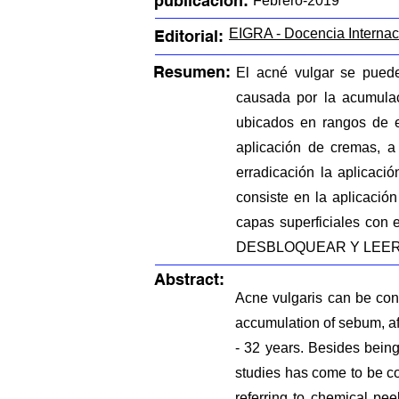
publicación:
Febrero-2019
EIGRA - Docencia Internac
Editorial:
Resumen:
El acné vulgar se pued
causada por la acumulac
ubicados en rangos de e
aplicación de cremas, a 
erradicación la aplicaci
consiste en la aplicació
capas superficiales con e
DESBLOQUEAR Y LEER
Abstract:
Acne vulgaris can be con
accumulation of sebum, af
- 32 years. Besides being
studies has come to be co
referring to chemical pee