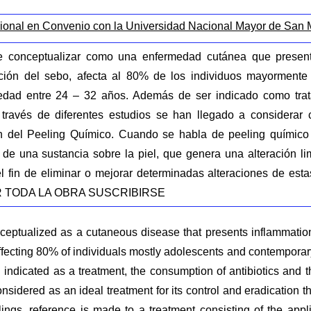
ional en Convenio con la Universidad Nacional Mayor de San
e conceptualizar como una enfermedad cutánea que present
ión del sebo, afecta al 80% de los individuos mayormente
dad entre 24 – 32 años. Además de ser indicado como trata
través de diferentes estudios se han llegado a considerar 
ón del Peeling Químico. Cuando se habla de peeling químico
n de una sustancia sobre la piel, que genera una alteración li
l fin de eliminar o mejorar determinadas alteraciones de estas
 TODA LA OBRA SUSCRIBIRSE
ceptualized as a cutaneous disease that presents inflammatio
fecting 80% of individuals mostly adolescents and contemporar
 indicated as a treatment, the consumption of antibiotics and th
nsidered as an ideal treatment for its control and eradication 
lings, reference is made to a treatment consisting of the app