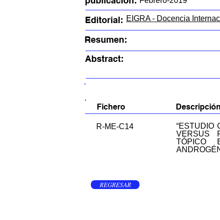
publicación:
Febrero-2019
EIGRA - Docencia Internac
Editorial:
Resumen:
Abstract:
FICHEROS EN ESTE ITEM:
Fichero
Descripció
“ESTUDIO 
R-ME-C14
VERSUS P
TÓPICO 
ANDROGÉN
REGRESAR