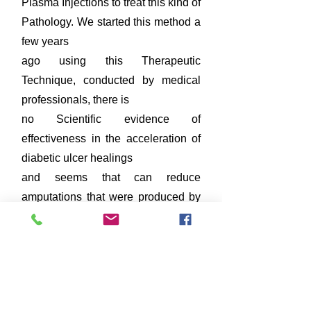
Plasma Injections to treat this kind of
Pathology. We started this method a
few years
ago using this Therapeutic
Technique, conducted by medical
professionals, there is
no Scientific evidence of
effectiveness in the acceleration of
diabetic ulcer healings
and seems that can reduce
amputations that were produced by
this motive, by the
way there are other treatments that
follow practically the same results.
The effective care of the diabetic
ulcer is the most important part