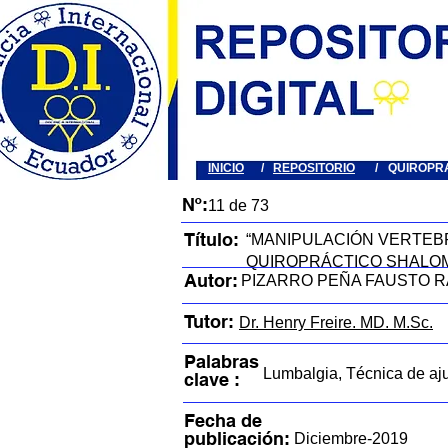
INICIO
/
REPOSITORIO
/
QUIROPR
Nº:
11 de 73
Título:
“MANIPULACIÓN VERTEBR
QUIROPRÁCTICO SHALOM
Autor:
PIZARRO PEÑA FAUSTO R
Tutor:
Dr. Henry Freire. MD. M.Sc.
Palabras
Lumbalgia, Técnica de aju
clave :
Fecha de
publicación:
Diciembre-2019