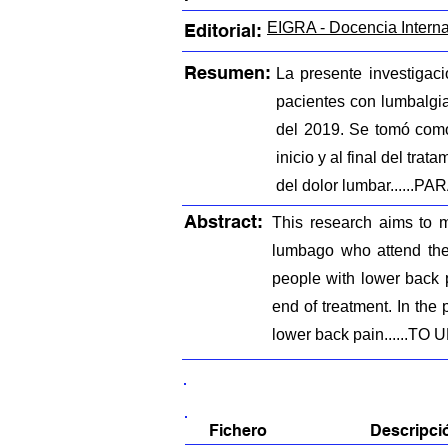
EIGRA - Docencia Intern
Editorial:
Resumen:
La presente investigac
pacientes con lumbalgi
del 2019. Se tomó como 
inicio y al final del tr
del dolor lumbar...
Abstract:
This research aims to m
lumbago who attend the
people with lower back 
end of treatment. In the
lower back pain....
FICHEROS EN ESTE ITEM:
Fichero
Descripci