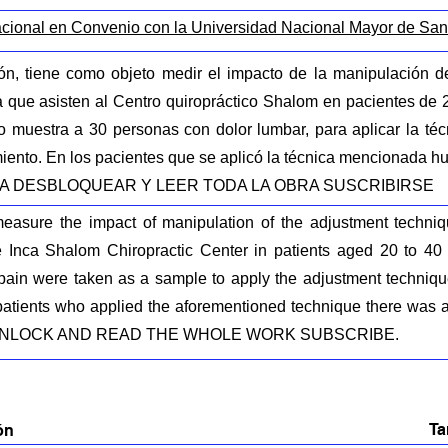
acional en Convenio con la Universidad Nacional Mayor de Sa
ión, tiene como objeto medir el impacto de la manipulación d
a que asisten al Centro quiropráctico Shalom en pacientes de
muestra a 30 personas con dolor lumbar, para aplicar la técn
atamiento. En los pacientes que se aplicó la técnica mencionada 
...PARA DESBLOQUEAR Y LEER TODA LA OBRA SUSCRIBIRSE
easure the impact of manipulation of the adjustment techniqu
 Inca Shalom Chiropractic Center in patients aged 20 to 4
pain were taken as a sample to apply the adjustment techniqu
 patients who applied the aforementioned technique there was a 
..TO UNLOCK AND READ THE WHOLE WORK SUBSCRIBE.
T
ón