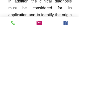
in addition the clinical diagnosis
must be considered for its
application and to identify the origin
and the extension of the lesion to
select the appropriate procedure
according to the limitation of joint
movement and the affected soft
tissue producing Biomechanical and
central nervous system effects
(Benet, 2003).
The objective of the study is to
analyze the effects of
neurophysiological bases on
vertebral manipulation and
contribute to the restoration of
mobility of the joints of the spine and