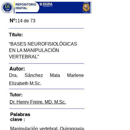
Nº:
14 de 73
Título:
“BASES NEUROFISIOLÓGICAS
EN LA MANIPULACIÓN
VERTEBRAL”
Autor:
Dra. Sánchez Mata Marlene
Elizabeth M.Sc.
Tutor:
Dr. Henry Freire. MD. M.Sc.
Palabras
clave :
Manipulación vertebral, Quiropraxia,