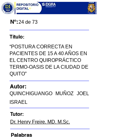
Nº:
24 de 73
Título:
“POSTURA CORRECTA EN
PACIENTES DE 15 A 40 AÑOS EN
EL CENTRO QUIROPRÁCTICO
TERMO-OASIS DE LA CIUDAD DE
QUITO”
Autor:
QUINCHIGUANGO MUÑOZ JOEL
ISRAEL
Tutor:
Dr. Henry Freire. MD. M.Sc.
Palabras