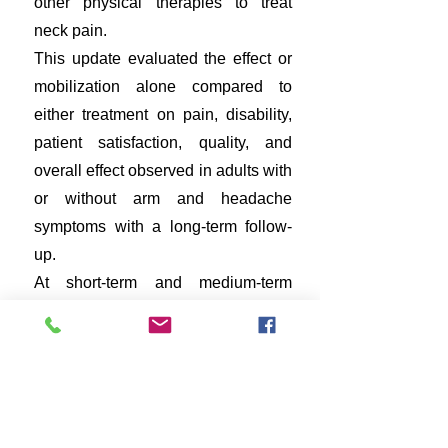
other physical therapies to treat
neck pain.
This update evaluated the effect or
mobilization alone compared to
either treatment on pain, disability,
patient satisfaction, quality, and
overall effect observed in adults with
or without arm and headache
symptoms with a long-term follow-
up.
At short-term and medium-term
follow-up, multiple sessions of
thoracic manipulation favored pain
reduction in participants with
acute/subacute neck pain, and
functional improvement in patients