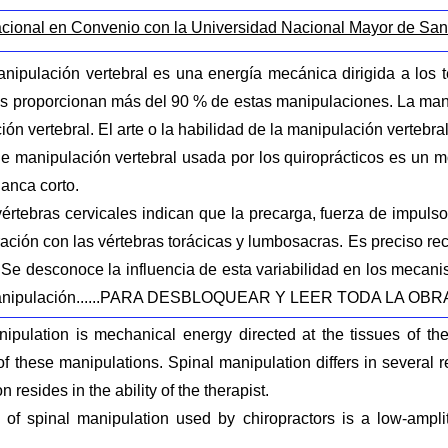
acional en Convenio con la Universidad Nacional Mayor de Sa
anipulación vertebral es una energía mecánica dirigida a los 
os proporcionan más del 90 % de estas manipulaciones. La mani
ión vertebral. El arte o la habilidad de la manipulación vertebra
e manipulación vertebral usada por los quiroprácticos es un m
lanca corto.
vértebras cervicales indican que la precarga, fuerza de impul
ión con las vértebras torácicas y lumbosacras. Es preciso reco
 Se desconoce la influencia de esta variabilidad en los mecanis
la manipulación......PARA DESBLOQUEAR Y LEER TODA LA O
nipulation is mechanical energy directed at the tissues of the
 these manipulations. Spinal manipulation differs in several re
n resides in the ability of the therapist.
f spinal manipulation used by chiropractors is a low-amplit