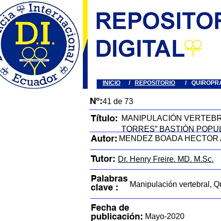
INICIO
/
REPOSITORIO
/
QUIROPR
Nº:
41 de 73
Título:
MANIPULACIÓN VERTEBRA
TORRES” BASTIÓN POPU
Autor:
MENDEZ BOADA HECTOR
Tutor:
Dr. Henry Freire. MD. M.Sc.
Palabras
Manipulación vertebral, Q
clave :
Fecha de
publicación:
Mayo-2020