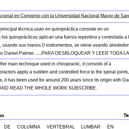
acional en Convenio con la Universidad Nacional Mayor de Sa
 principal técnica usan en quiropráctica consiste en un
 los quiroprácticos aplican una fuerza repentina y controlada a 
s, usando sus manos 0 instrumentos, se viene usando alrededo
 con Daniel Palmer. .....PARA DESBLOQUEAR Y LEER TODA
the main technique used in chiropractic, it consists of a
ractors apply a sudden and controlled force to the spinal joints
s, it has been used for around 200 years since its origin with Da
CK AND READ THE WHOLE WORK SUBSCRIBE.
T
ón
E DE COLUMNA VERTEBRAL LUMBAR EN