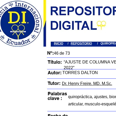
INICIO
/
REPOSITORIO
/
QUIROPR
Nº:
46 de 73
Título:
“AJUSTE DE COLUMNA V
2022”
Autor:
TORRES DALTON
Tutor:
Dr. Henry Freire. MD. M.Sc.
Palabras
quiropráctica, ajustes, bi
clave :
articular, musculo-esquelé
Fecha de