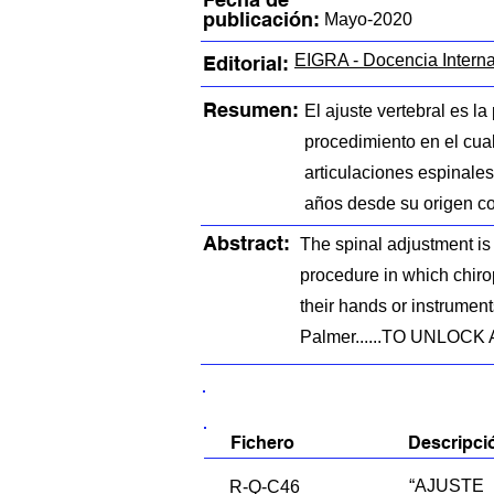
publicación:
Mayo-2020
EIGRA - Docencia Intern
Editorial:
Resumen:
El ajuste vertebral es la
procedimiento en el cual
articulaciones espinale
años desde su origen
Abstract:
The spinal adjustment is 
procedure in which chirop
their hands or instrument
Palmer......TO UNLO
FICHEROS EN ESTE ITEM:
Fichero
Descripci
“AJUST
R-Q-C46