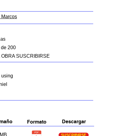
n Marcos
las
r de 200
 LA OBRA SUSCRIBIRSE
, using
niel
amaño
Descargar
Formato
MB
SUSCRIBIRSE