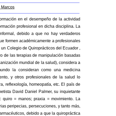
n Marcos
formación en el desempeño de la actividad
mación profesional en dicha disciplina. La
informal, debido a que no hay verdaderos
s que formen académicamente a profesionales
r un Colegio de Quiroprácticos del Ecuador ,
tro de las terapias de manipulación basadas
ganización mundial de la salud), considera a
 mundo la consideran como una medicina
nto, y otros profesionales de la salud lo
 reflexología, homeopatía, etc. El país de
etista David Daniel Palmer, su inquietante
ca: quiro = manos; praxia = movimiento. La
arias peripecias, persecuciones, y tanto más,
armacéuticos, debido a que la quiropráctica