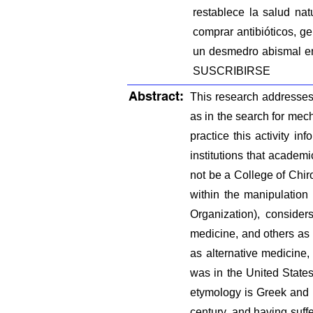
restablece la salud nat
comprar antibióticos, 
un desmedro abismal e
SUSCRIBIRSE
Abstract:
This research addresses 
as in the search for mech
practice this activity in
institutions that academi
not be a College of Chiro
within the manipulation
Organization), consider
medicine, and others as 
as alternative medicine,
was in the United States
etymology is Greek and m
century, and having suff