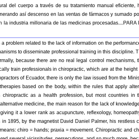
ural del cuerpo a través de su tratamiento manual eficiente, 
generando así descenso en las ventas de fármacos y sumado po
n la industria millonaria de las medicinas procesadas..
a problem related to the lack of information on the performance 
anisms to disseminate professional training in this discipline. 
formally, because there are no real legal control mechanisms, th
cally train professionals in chiropractic, which are at the heigh
practors of Ecuador, there is only the law issued from the Minis
 therapies based on the body, within the rules that apply al
s chiropractic as a health profession, but most countries in
alternative medicine, the main reason for the lack of knowledge
 giving it a lower rank as acupuncture, reflexology, homeopathy
 in 1895, by the magnetist David Daniel Palmer, his restless cur
eans: chiro = hands; praxia = movement. Chiropractic and chir
ered several vicissitudes, persecutions, and so much more, bec