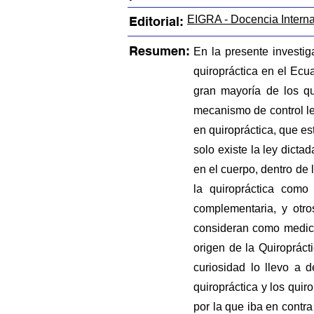
EIGRA - Docencia Intern
Editorial:
Resumen:
En la presente investi
quiropráctica en el Ecu
gran mayoría de los qu
mecanismo de control le
en quiropráctica, que es
solo existe la ley dict
en el cuerpo, dentro de 
la quiropráctica como
complementaria, y otro
consideran como medicin
origen de la Quiropráct
curiosidad lo llevo a d
quiropráctica y los quir
por la que iba en contr