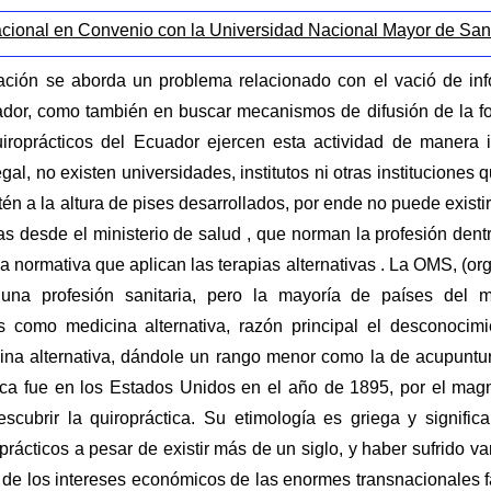
acional en Convenio con la Universidad Nacional Mayor de Sa
gación se aborda un problema relacionado con el vació de in
ador, como también en buscar mecanismos de difusión de la for
iroprácticos del Ecuador ejercen esta actividad de manera 
gal, no existen universidades, institutos ni otras institucione
tén a la altura de pises desarrollados, por ende no puede existi
adas desde el ministerio de salud , que norman la profesión den
la normativa que aplican las terapias alternativas . La OMS, (or
 una profesión sanitaria, pero la mayoría de países del
s como medicina alternativa, razón principal el desconocimie
a alternativa, dándole un rango menor como la de acupuntura,
ica fue en los Estados Unidos en el año de 1895, por el magn
escubrir la quiropráctica. Su etimología es griega y signifi
oprácticos a pesar de existir más de un siglo, y haber sufrido v
a de los intereses económicos de las enormes transnacionales f