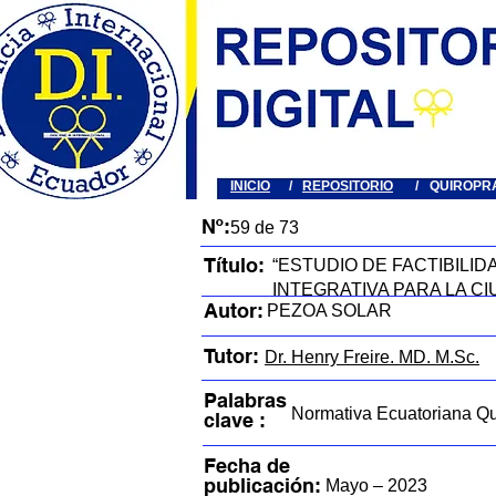
INICIO
/
REPOSITORIO
/
QUIROPR
Nº:
59 de 73
Título:
“ESTUDIO DE FACTIBILI
INTEGRATIVA PARA LA CI
Autor:
PEZOA SOLAR
Tutor:
Dr. Henry Freire. MD. M.Sc.
Palabras
Normativa Ecuatoriana Qu
clave :
Fecha de
publicación:
Mayo – 2023