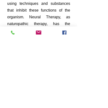
using techniques and substances
that inhibit these functions of the
organism. Neural Therapy, as
naturopathic therapy, has the
purpose of facilitating the self
healing mechanisms of the diseased
organism and as regulatory therapy
it does so that it seeks its own
individual and unrepeatable order
through nonspecific stimuli in
specific points. Neural therapy (TN)
is currently a technique within
alternative and / or complementary
medicines that could be used for
pain relief since good results have
been obtained with it. Pain is one of