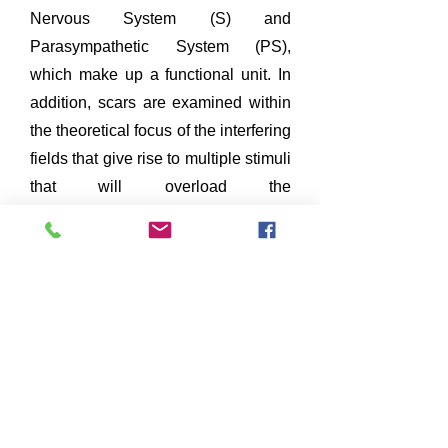
Nervous System (S) and
Parasympathetic System (PS),
which make up a functional unit. In
addition, scars are examined within
the theoretical focus of the interfering
fields that give rise to multiple stimuli
that will overload the
neurovegetative regulatory systems.
The extracellular matrix is observed,
because, as Pischinger indicates,
"the active connective tissue is the
seat of all inflammation, also of the
focus and the interfering field and it
is also the place where it exerts its
immediate effect by interfering with
and impeding the regulations".