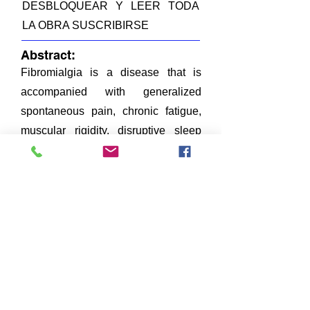
DESBLOQUEAR Y LEER TODA
LA OBRA SUSCRIBIRSE
Abstract:
Fibromialgia is a disease that is
accompanied with generalized
spontaneous pain, chronic fatigue,
muscular rigidity, disruptive sleep
and neuroinmunological,
endocrinological and affective
alterations......TO UNLOCK AND
READ THE WHOLE WORK
SUBSCRIBE.
FICHEROS EN ESTE ITEM:
R-TN-C48
Fichero
Descripción