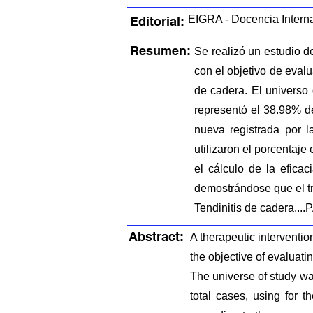
EIGRA - Docencia Intern
Editorial:
Resumen:
Se realizó un estudio d
con el objetivo de evalu
de cadera. El universo
representó el 38.98% de
nueva registrada por l
utilizaron el porcentaj
el cálculo de la eficac
demostrándose que el tr
Tendinitis de cader
Abstract:
A therapeutic interventio
the objective of evaluati
The universe of study wa
total cases, using for 