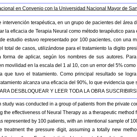
acional en Convenio con la Universidad Nacional Mayor de Sa
e intervención terapéutica, en un grupo de pacientes del área 
ar la eficacia de Terapia Neural como método terapéutico para e
 de estudio estuvo representado por 100 pacientes, con una mu
l total de casos, utilizándose para el tratamiento la digito p
a forma de aplicar, según los nombres de sus autores. Para 
e en movilidad en la escala del 1 al 10, con un error del 5% com
ia que tuvo el tratamiento. Como principal resultado se logra 
atamiento alcanza una eficacia del 90%, lo que evidencia que 
a....PARA DESBLOQUEAR Y LEER TODA LA OBRA SUSCRIBIR
n study was conducted in a group of patients from the private co
ng the effectiveness of Neural Therapy as a therapeutic method fo
s represented by 100 patients, with an intentional sample of 10
the treatment the pressure digit, assuming a totally new meth