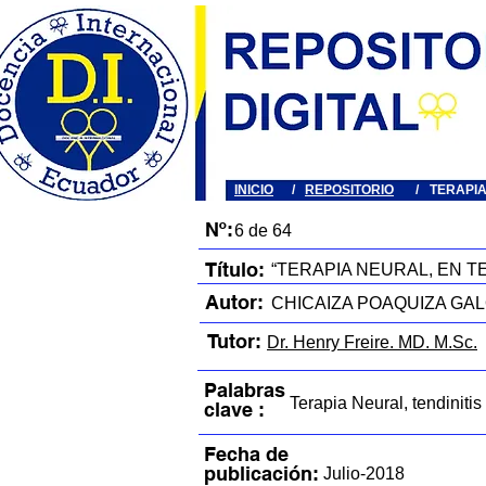
INICIO
/
REPOSITORIO
/
TERAPI
Nº:
6 de 64
Título:
“TERAPIA NEURAL, EN T
Autor:
CHICAIZA POAQUIZA GA
Tutor:
Dr. Henry Freire. MD. M.Sc.
Palabras
Terapia Neural, tendiniti
clave :
Fecha de
publicación:
Julio-2018