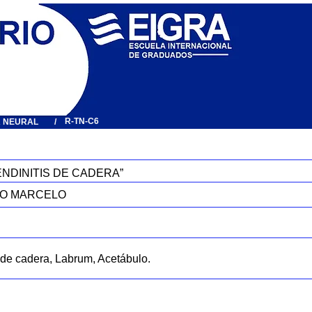
R-TN-C6
A NEURAL
/
ENDINITIS DE CADERA”
LO MARCELO
s de cadera, Labrum, Acetábulo.