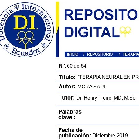
INICIO
/
REPOSITORIO
/
TERAPI
Nº:
60 de 64
Título:
“TERAPIA NEURAL EN P
Autor:
MORA SAÚL.
Tutor:
Dr. Henry Freire. MD. M.Sc.
Palabras
clave :
Fecha de
publicación:
Diciembre-2019