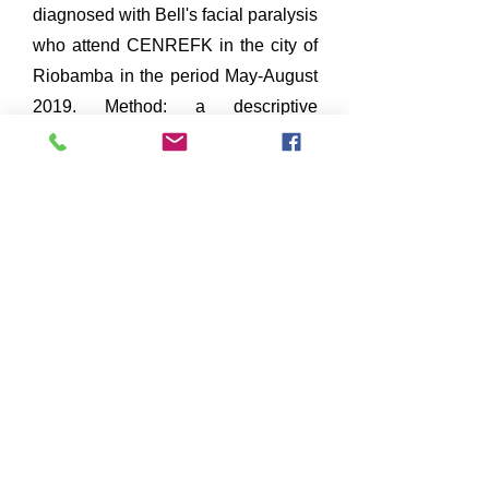
diagnosed with Bell's facial paralysis
who attend CENREFK in the city of
Riobamba in the period May-August
2019. Method: a descriptive
observational study was conducted
Affiliated to the qualitative paradigm
with strong bibliographic support.
Results: the theoretical antecedents
of the neural therapy and its relation
with the treatment of the Bell's palsy
were established, allowing to
understand the causal relationships
of this pathology and the application
of the therapeutic neural. It was
demonstrated that the therapy
contributes to the treatment and early