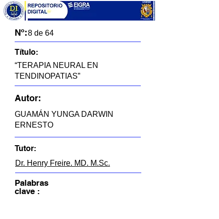
Nº:
8 de 64
Título:
“TERAPIA NEURAL EN
TENDINOPATIAS”
Autor:
GUAMÁN YUNGA DARWIN
ERNESTO
Tutor:
Dr. Henry Freire. MD. M.Sc.
Palabras
clave :